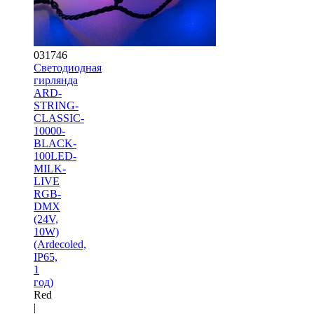
031746
Светодиодная
гирлянда
ARD-
STRING-
CLASSIC-
10000-
BLACK-
100LED-
MILK-
LIVE
RGB-
DMX
(24V,
10W)
(Ardecoled,
IP65,
1
год)
Red
|