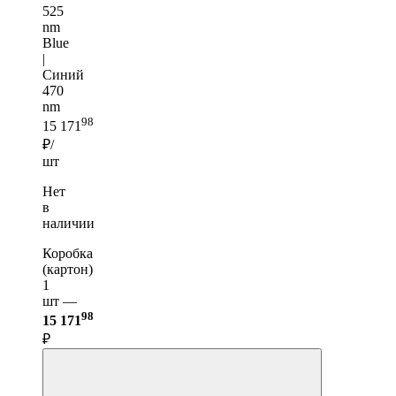
525
nm
Blue
|
Синий
470
nm
98
15 171
₽/
шт
Нет
в
наличии
Коробка
(картон)
1
шт —
98
15 171
₽