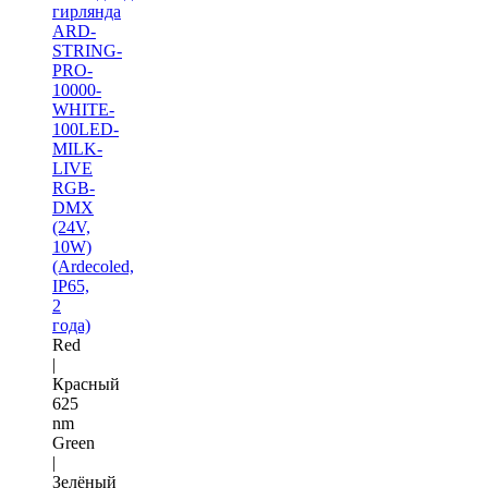
гирлянда
ARD-
STRING-
PRO-
10000-
WHITE-
100LED-
MILK-
LIVE
RGB-
DMX
(24V,
10W)
(Ardecoled,
IP65,
2
года)
Red
|
Красный
625
nm
Green
|
Зелёный