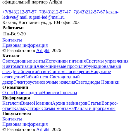
официальный партнер Arlight
+7(843)212-57-57
+7(843)212-57-47
+7(843)212-57-67
kazan-
ledsvet@mail.ru
geni-led@mail.ru
Казань, Восстания ул., д. 104 офис 203
Работаем:
Пн-Вс
9-20
Контакты
Правовая информация
© Разработано в
Arlight
, 2026
Каталог
Светодиодные ленты
Источники питания
Системы управления
и автоматизации
Алюминиевые профили
Функциональный
свет
Дизайнерский свет
Системы освещения
Наружное
освещение
Гибкий неон
Светодиодный
декор
Электроустановочные изделия
Светодиоды
Новинки
О компании
О нас
Производство
Новости
Проекты
Информация
Каталоги
Видео
Новинки
Архив вебинаров
Статьи
Вопрос-
ответ
Калькуляторы
Схемы монтажа
Файлы и программы
Покупателям
Контакты
Правовая информация
© Разработано в
Arlight
, 2026