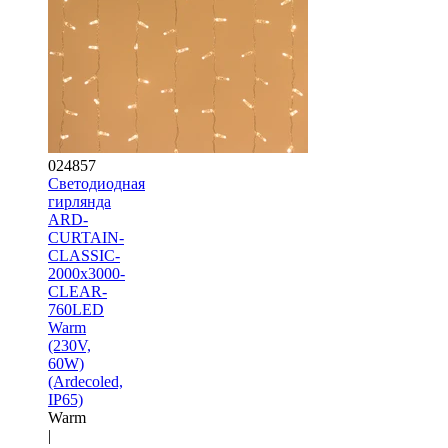
024857
Светодиодная
гирлянда
ARD-
CURTAIN-
CLASSIC-
2000x3000-
CLEAR-
760LED
Warm
(230V,
60W)
(Ardecoled,
IP65)
Warm
|