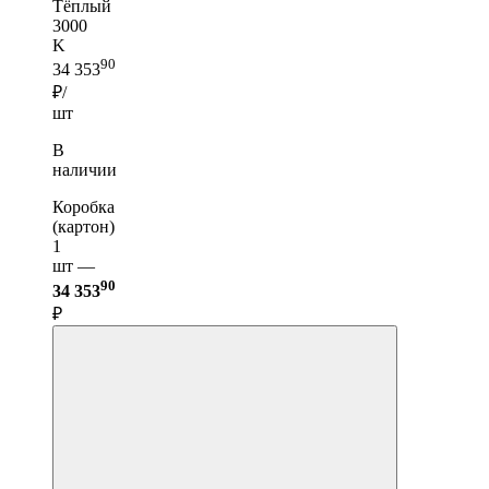
Тёплый
3000
K
90
34 353
₽/
шт
В
наличии
Коробка
(картон)
1
шт —
90
34 353
₽