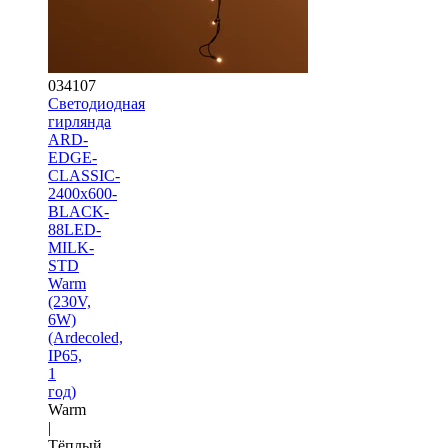
034107
Светодиодная
гирлянда
ARD-
EDGE-
CLASSIC-
2400x600-
BLACK-
88LED-
MILK-
STD
Warm
(230V,
6W)
(Ardecoled,
IP65,
1
год)
Warm
|
Тёплый