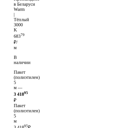
в Беларуси
Warm
|
Тёплый
3000
K
79
683
₽/
м
В
наличии
Пакет
(полиэтилен)
5
м —
95
3 418
₽
Пакет
(полиэтилен)
5
м
95
3 418
₽