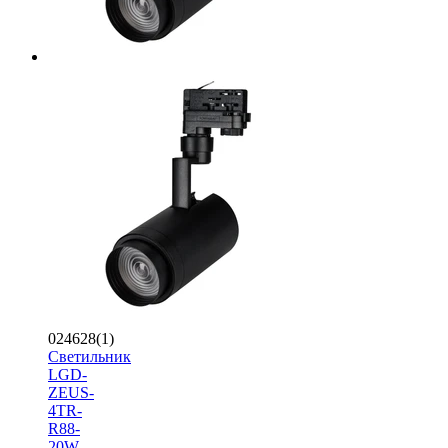
024628(1)
Светильник
LGD-
ZEUS-
4TR-
R88-
20W