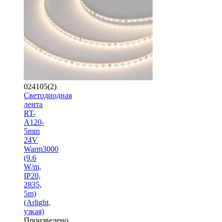
024105(2)
Светодиодная
лента
RT-
A120-
5mm
24V
Warm3000
(9.6
W/m,
IP20,
2835,
5m)
(Arlight,
узкая)
Произведено