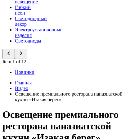
освещение
Гибкий
неон
Светодиодный
декор
Электроустановочные
изделия
Светодиоды
Item 1 of 12
Новинки
Главная
Видео
Освещение премиального ресторана паназиатской
кухни «Изакая берег»
Освещение премиального
ресторана паназиатской
кухни «Изакая берег»