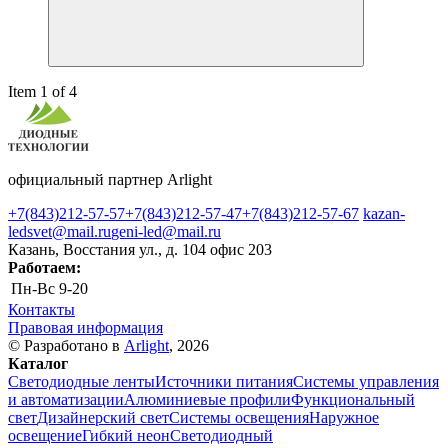
Item 1 of 4
официальный партнер Arlight
+7(843)212-57-57
+7(843)212-57-47
+7(843)212-57-67
kazan-
ledsvet@mail.ru
geni-led@mail.ru
Казань, Восстания ул., д. 104 офис 203
Работаем:
Пн-Вс
9-20
Контакты
Правовая информация
© Разработано в
Arlight
, 2026
Каталог
Светодиодные ленты
Источники питания
Системы управления
и автоматизации
Алюминиевые профили
Функциональный
свет
Дизайнерский свет
Системы освещения
Наружное
освещение
Гибкий неон
Светодиодный