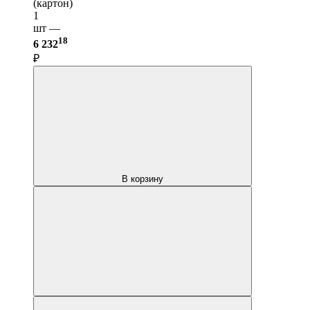
(картон)
1
шт —
18
6 232
₽
В корзину