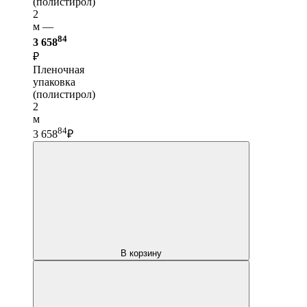
(полистирол)
2
м —
84
3 658
₽
Пленочная
упаковка
(полистирол)
2
м
84
3 658
₽
В корзину