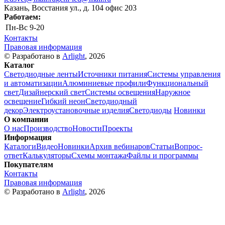
Казань, Восстания ул., д. 104 офис 203
Работаем:
Пн-Вс
9-20
Контакты
Правовая информация
© Разработано в
Arlight
, 2026
Каталог
Светодиодные ленты
Источники питания
Системы управления
и автоматизации
Алюминиевые профили
Функциональный
свет
Дизайнерский свет
Системы освещения
Наружное
освещение
Гибкий неон
Светодиодный
декор
Электроустановочные изделия
Светодиоды
Новинки
О компании
О нас
Производство
Новости
Проекты
Информация
Каталоги
Видео
Новинки
Архив вебинаров
Статьи
Вопрос-
ответ
Калькуляторы
Схемы монтажа
Файлы и программы
Покупателям
Контакты
Правовая информация
© Разработано в
Arlight
, 2026