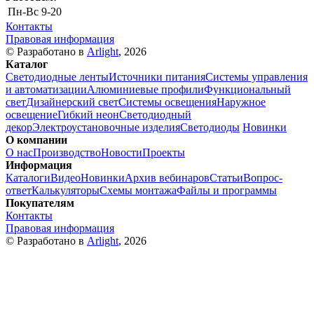
Пн-Вс
9-20
Контакты
Правовая информация
© Разработано в
Arlight
, 2026
Каталог
Светодиодные ленты
Источники питания
Системы управления
и автоматизации
Алюминиевые профили
Функциональный
свет
Дизайнерский свет
Системы освещения
Наружное
освещение
Гибкий неон
Светодиодный
декор
Электроустановочные изделия
Светодиоды
Новинки
О компании
О нас
Производство
Новости
Проекты
Информация
Каталоги
Видео
Новинки
Архив вебинаров
Статьи
Вопрос-
ответ
Калькуляторы
Схемы монтажа
Файлы и программы
Покупателям
Контакты
Правовая информация
© Разработано в
Arlight
, 2026