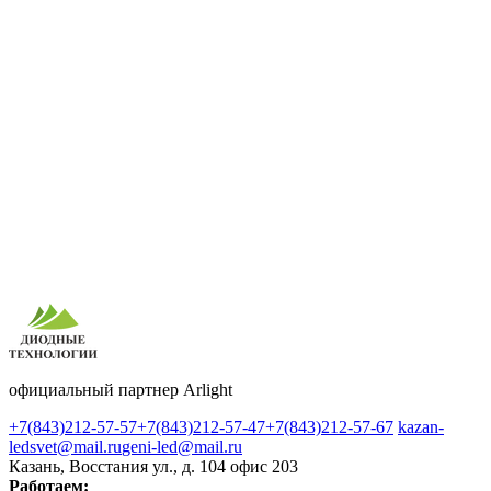
официальный партнер Arlight
+7(843)212-57-57
+7(843)212-57-47
+7(843)212-57-67
kazan-
ledsvet@mail.ru
geni-led@mail.ru
Казань, Восстания ул., д. 104 офис 203
Работаем: