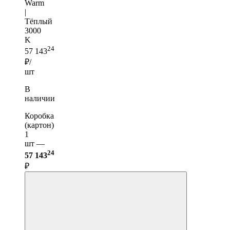
Warm
|
Тёплый
3000
K
24
57 143
₽/
шт
В
наличии
Коробка
(картон)
1
шт —
24
57 143
₽