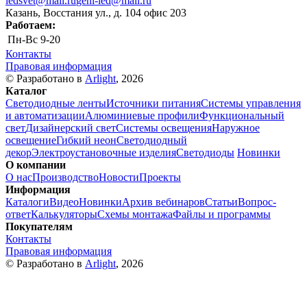
ledsvet@mail.ru
geni-led@mail.ru
Казань, Восстания ул., д. 104 офис 203
Работаем:
Пн-Вс
9-20
Контакты
Правовая информация
© Разработано в
Arlight
, 2026
Каталог
Светодиодные ленты
Источники питания
Системы управления
и автоматизации
Алюминиевые профили
Функциональный
свет
Дизайнерский свет
Системы освещения
Наружное
освещение
Гибкий неон
Светодиодный
декор
Электроустановочные изделия
Светодиоды
Новинки
О компании
О нас
Производство
Новости
Проекты
Информация
Каталоги
Видео
Новинки
Архив вебинаров
Статьи
Вопрос-
ответ
Калькуляторы
Схемы монтажа
Файлы и программы
Покупателям
Контакты
Правовая информация
© Разработано в
Arlight
, 2026