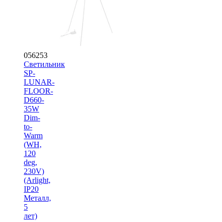
056253
Светильник
SP-
LUNAR-
FLOOR-
D660-
35W
Dim-
to-
Warm
(WH,
120
deg,
230V)
(Arlight,
IP20
Металл,
5
лет)