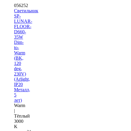
056252
Светильник
SP-
LUNAR-
FLOOR-
D660-
35W
Dim-
to-
Warm
(BK,
120
deg,
230V)
(Arlight,
IP20
Металл,
5
лет)
Warm
|
Тёплый
3000
K