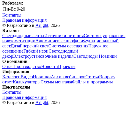
Работаем:
Пн-Вс
9-20
Контакты
Правовая информация
© Разработано в
Arlight
, 2026
Каталог
Светодиодные ленты
Источники питания
Системы управления
и автоматизации
Алюминиевые профили
Функциональный
свет
Дизайнерский свет
Системы освещения
Наружное
освещение
Гибкий неон
Светодиодный
декор
Электроустановочные изделия
Светодиоды
Новинки
О компании
О нас
Производство
Новости
Проекты
Информация
Каталоги
Видео
Новинки
Архив вебинаров
Статьи
Вопрос-
ответ
Калькуляторы
Схемы монтажа
Файлы и программы
Покупателям
Контакты
Правовая информация
© Разработано в
Arlight
, 2026