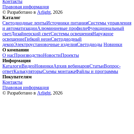
Контакты
Правовая информация
© Разработано в
Arlight
, 2026
Каталог
Светодиодные ленты
Источники питания
Системы управления
и автоматизации
Алюминиевые профили
Функциональный
свет
Дизайнерский свет
Системы освещения
Наружное
освещение
Гибкий неон
Светодиодный
декор
Электроустановочные изделия
Светодиоды
Новинки
О компании
О нас
Производство
Новости
Проекты
Информация
Каталоги
Видео
Новинки
Архив вебинаров
Статьи
Вопрос-
ответ
Калькуляторы
Схемы монтажа
Файлы и программы
Покупателям
Контакты
Правовая информация
© Разработано в
Arlight
, 2026