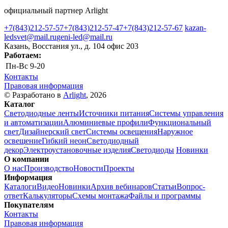
официальный партнер Arlight
+7(843)212-57-57
+7(843)212-57-47
+7(843)212-57-67
kazan-
ledsvet@mail.ru
geni-led@mail.ru
Казань, Восстания ул., д. 104 офис 203
Работаем:
Пн-Вс
9-20
Контакты
Правовая информация
© Разработано в
Arlight
, 2026
Каталог
Светодиодные ленты
Источники питания
Системы управления
и автоматизации
Алюминиевые профили
Функциональный
свет
Дизайнерский свет
Системы освещения
Наружное
освещение
Гибкий неон
Светодиодный
декор
Электроустановочные изделия
Светодиоды
Новинки
О компании
О нас
Производство
Новости
Проекты
Информация
Каталоги
Видео
Новинки
Архив вебинаров
Статьи
Вопрос-
ответ
Калькуляторы
Схемы монтажа
Файлы и программы
Покупателям
Контакты
Правовая информация