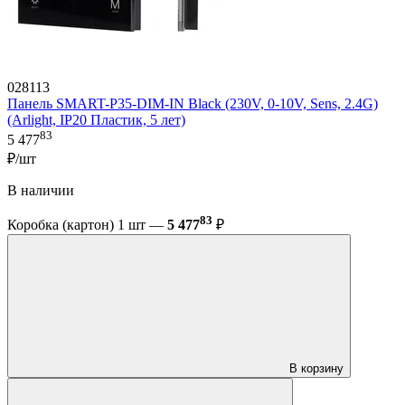
028113
Панель SMART-P35-DIM-IN Black (230V, 0-10V, Sens, 2.4G)
(Arlight, IP20 Пластик, 5 лет)
83
5 477
₽/шт
В наличии
83
Коробка (картон) 1 шт —
5 477
₽
В корзину