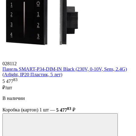
028112
Панель SMART-P34-DIM-IN Black (230V, 0-10V, Sens, 2.4G)
(Arlight, IP20 Пластик, 5 лет)
83
5 477
₽/шт
В наличии
83
Коробка (картон) 1 шт —
5 477
₽