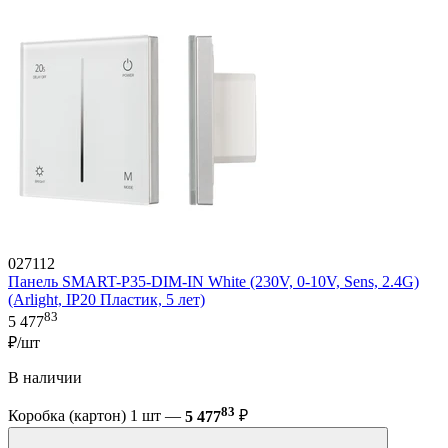
027112
Панель SMART-P35-DIM-IN White (230V, 0-10V, Sens, 2.4G)
(Arlight, IP20 Пластик, 5 лет)
83
5 477
₽/шт
В наличии
83
Коробка (картон) 1 шт —
5 477
₽