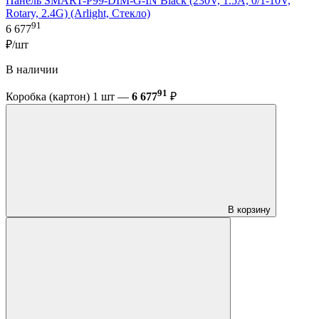
Панель SMART-P99-DIM-G-IN Black (230V, 1.5A, 0/1-10V,
Rotary, 2.4G) (Arlight, Стекло)
91
6 677
₽/шт
В наличии
91
Коробка (картон) 1 шт —
6 677
₽
В корзину