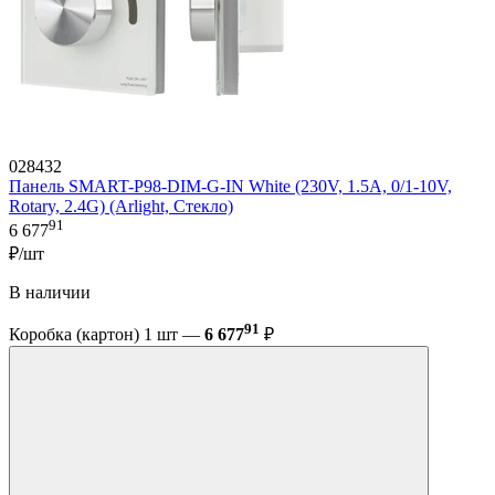
028432
Панель SMART-P98-DIM-G-IN White (230V, 1.5A, 0/1-10V,
Rotary, 2.4G) (Arlight, Стекло)
91
6 677
₽/шт
В наличии
91
Коробка (картон) 1 шт —
6 677
₽