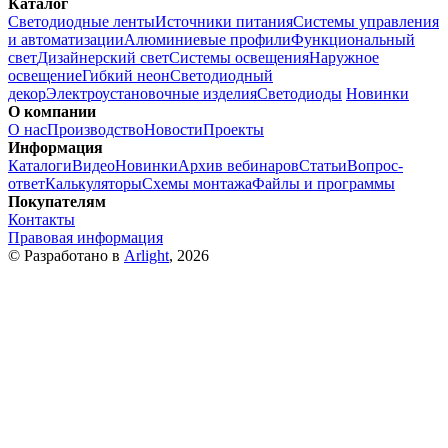
Каталог
Светодиодные ленты
Источники питания
Системы управления
и автоматизации
Алюминиевые профили
Функциональный
свет
Дизайнерский свет
Системы освещения
Наружное
освещение
Гибкий неон
Светодиодный
декор
Электроустановочные изделия
Светодиоды
Новинки
О компании
О нас
Производство
Новости
Проекты
Информация
Каталоги
Видео
Новинки
Архив вебинаров
Статьи
Вопрос-
ответ
Калькуляторы
Схемы монтажа
Файлы и программы
Покупателям
Контакты
Правовая информация
© Разработано в
Arlight
, 2026