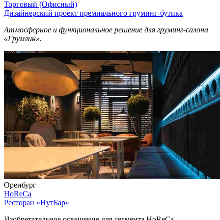
Торговый (Офисный)
Дизайнерский проект премиального груминг-бутика
Атмосферное и функциональное решение для груминг-салона
«Грумлин».
Оренбург
HoReCa
Ресторан «НутБар»
Изобретательное освещение для сегмента HoReCa.