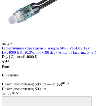
043439
Герметичный управляемый модуль SPI-UVR-D12 12V
Day4000-BPT (0.3W, IP67, 90 deg) (Arlight, Пластик, 5 лет)
Day | Дневной 4000 K
12
89
₽/шт
В наличии
00
Пакет (полиэтилен) 500 шт —
44 560
₽
Пакет (полиэтилен) 500 шт
00
44 560
₽