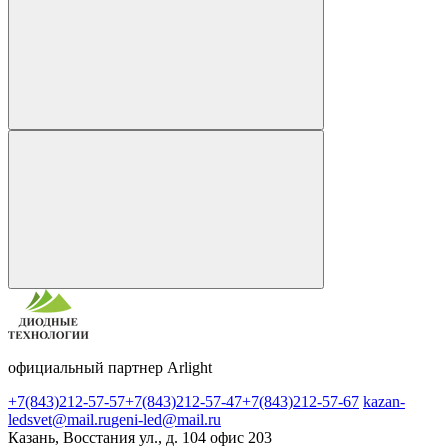
официальный партнер Arlight
+7(843)212-57-57
+7(843)212-57-47
+7(843)212-57-67
kazan-
ledsvet@mail.ru
geni-led@mail.ru
Казань, Восстания ул., д. 104 офис 203