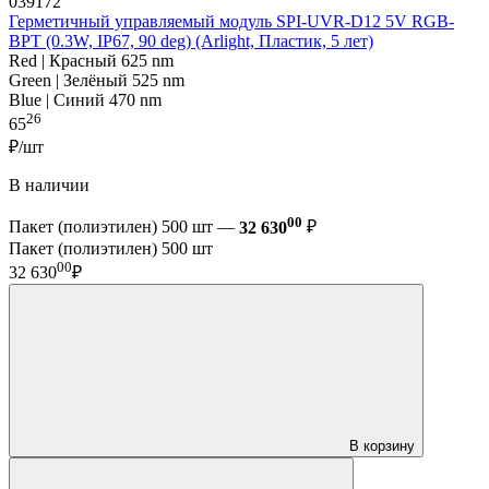
039172
Герметичный управляемый модуль SPI-UVR-D12 5V RGB-
BPT (0.3W, IP67, 90 deg) (Arlight, Пластик, 5 лет)
Red | Красный 625 nm
Green | Зелёный 525 nm
Blue | Синий 470 nm
26
65
₽/шт
В наличии
00
Пакет (полиэтилен) 500 шт —
32 630
₽
Пакет (полиэтилен) 500 шт
00
32 630
₽
В корзину