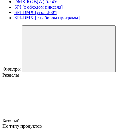
DMX RGB(W) 5-24V
SPI [с обходом пикселя]
SPI-DMX [угол 360°]
SPI-DMX [с набором программ]
Фильтры
Разделы
Базовый
По типу продуктов