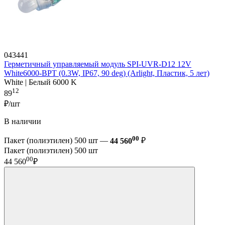
043441
Герметичный управляемый модуль SPI-UVR-D12 12V
White6000-BPT (0.3W, IP67, 90 deg) (Arlight, Пластик, 5 лет)
White | Белый 6000 K
12
89
₽/шт
В наличии
00
Пакет (полиэтилен) 500 шт —
44 560
₽
Пакет (полиэтилен) 500 шт
00
44 560
₽