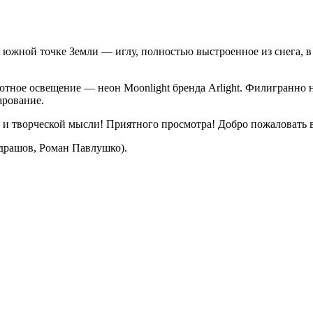
жной точке Земли — иглу, полностью выстроенное из снега, в 
тное освещение — неон Moonlight бренда Arlight. Филигранно 
арование.
и творческой мысли! Приятного просмотра! Добро пожаловать в А
драшов, Роман Павлушко).