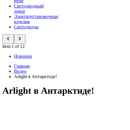
неон
Светодиодный
декор
Электроустановочные
изделия
Светодиоды
Item 1 of 12
Новинки
Главная
Видео
Arlight в Антарктиде!
Arlight в Антарктиде!