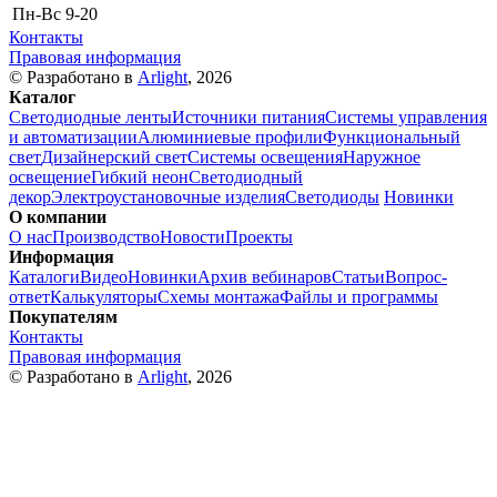
Пн-Вс
9-20
Контакты
Правовая информация
© Разработано в
Arlight
, 2026
Каталог
Светодиодные ленты
Источники питания
Системы управления
и автоматизации
Алюминиевые профили
Функциональный
свет
Дизайнерский свет
Системы освещения
Наружное
освещение
Гибкий неон
Светодиодный
декор
Электроустановочные изделия
Светодиоды
Новинки
О компании
О нас
Производство
Новости
Проекты
Информация
Каталоги
Видео
Новинки
Архив вебинаров
Статьи
Вопрос-
ответ
Калькуляторы
Схемы монтажа
Файлы и программы
Покупателям
Контакты
Правовая информация
© Разработано в
Arlight
, 2026