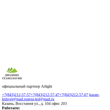
официальный партнер Arlight
+7(843)212-57-57
+7(843)212-57-47
+7(843)212-57-67
kazan-
ledsvet@mail.ru
geni-led@mail.ru
Казань, Восстания ул., д. 104 офис 203
Работаем: