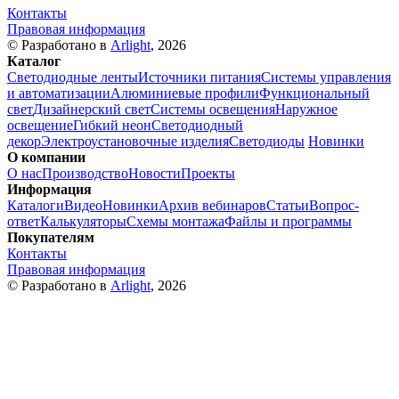
Контакты
Правовая информация
© Разработано в
Arlight
, 2026
Каталог
Светодиодные ленты
Источники питания
Системы управления
и автоматизации
Алюминиевые профили
Функциональный
свет
Дизайнерский свет
Системы освещения
Наружное
освещение
Гибкий неон
Светодиодный
декор
Электроустановочные изделия
Светодиоды
Новинки
О компании
О нас
Производство
Новости
Проекты
Информация
Каталоги
Видео
Новинки
Архив вебинаров
Статьи
Вопрос-
ответ
Калькуляторы
Схемы монтажа
Файлы и программы
Покупателям
Контакты
Правовая информация
© Разработано в
Arlight
, 2026