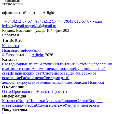
официальный партнер Arlight
+7(843)212-57-57
+7(843)212-57-47
+7(843)212-57-67
kazan-
ledsvet@mail.ru
geni-led@mail.ru
Казань, Восстания ул., д. 104 офис 203
Работаем:
Пн-Вс
9-20
Контакты
Правовая информация
© Разработано в
Arlight
, 2026
Каталог
Светодиодные ленты
Источники питания
Системы управления
и автоматизации
Алюминиевые профили
Функциональный
свет
Дизайнерский свет
Системы освещения
Наружное
освещение
Гибкий неон
Светодиодный
декор
Электроустановочные изделия
Светодиоды
Новинки
О компании
О нас
Производство
Новости
Проекты
Информация
Каталоги
Видео
Новинки
Архив вебинаров
Статьи
Вопрос-
ответ
Калькуляторы
Схемы монтажа
Файлы и программы
Покупателям