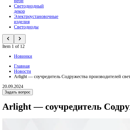
неон
Светодиодный
декор
Электроустановочные
изделия
Светодиоды
Item 1 of 12
Новинки
Главная
Новости
Arlight — соучредитель Содружества производителей све
20.09.2024
Задать вопрос
Arlight — соучредитель Содр