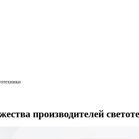
тотехники
ужества производителей светот