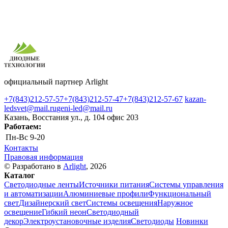
официальный партнер Arlight
+7(843)212-57-57
+7(843)212-57-47
+7(843)212-57-67
kazan-
ledsvet@mail.ru
geni-led@mail.ru
Казань, Восстания ул., д. 104 офис 203
Работаем:
Пн-Вс
9-20
Контакты
Правовая информация
© Разработано в
Arlight
, 2026
Каталог
Светодиодные ленты
Источники питания
Системы управления
и автоматизации
Алюминиевые профили
Функциональный
свет
Дизайнерский свет
Системы освещения
Наружное
освещение
Гибкий неон
Светодиодный
декор
Электроустановочные изделия
Светодиоды
Новинки