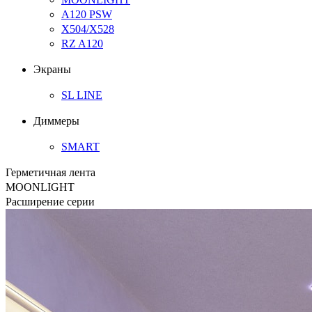
A120 PSW
Х504/Х528
RZ A120
Экраны
SL LINE
Диммеры
SMART
Герметичная лента
MOONLIGHT
Расширение серии