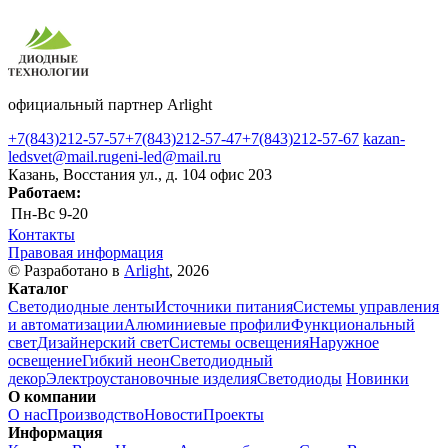
официальный партнер Arlight
+7(843)212-57-57
+7(843)212-57-47
+7(843)212-57-67
kazan-
ledsvet@mail.ru
geni-led@mail.ru
Казань, Восстания ул., д. 104 офис 203
Работаем:
Пн-Вс
9-20
Контакты
Правовая информация
© Разработано в
Arlight
, 2026
Каталог
Светодиодные ленты
Источники питания
Системы управления
и автоматизации
Алюминиевые профили
Функциональный
свет
Дизайнерский свет
Системы освещения
Наружное
освещение
Гибкий неон
Светодиодный
декор
Электроустановочные изделия
Светодиоды
Новинки
О компании
О нас
Производство
Новости
Проекты
Информация