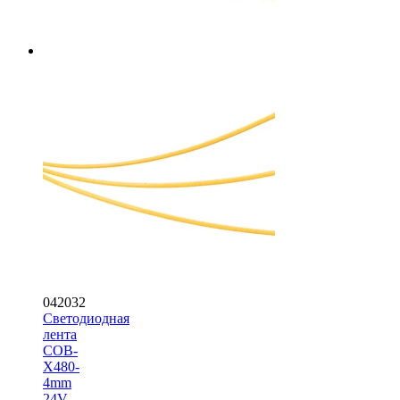
042032
Светодиодная
лента
COB-
X480-
4mm
24V