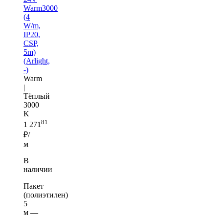
Warm3000
(4
W/m,
IP20,
CSP,
5m)
(Arlight,
-)
Warm
|
Тёплый
3000
K
81
1 271
₽/
м
В
наличии
Пакет
(полиэтилен)
5
м —