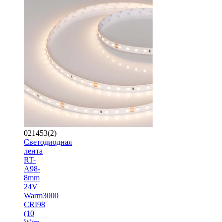
021453(2)
Светодиодная
лента
RT-
A98-
8mm
24V
Warm3000
CRI98
(10