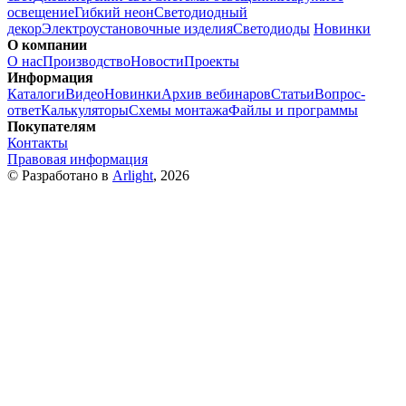
освещение
Гибкий неон
Светодиодный
декор
Электроустановочные изделия
Светодиоды
Новинки
О компании
О нас
Производство
Новости
Проекты
Информация
Каталоги
Видео
Новинки
Архив вебинаров
Статьи
Вопрос-
ответ
Калькуляторы
Схемы монтажа
Файлы и программы
Покупателям
Контакты
Правовая информация
© Разработано в
Arlight
, 2026