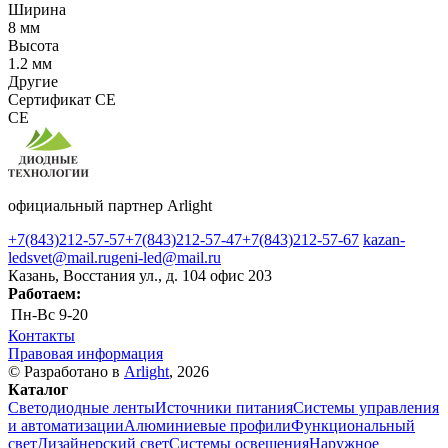
Ширина
8 мм
Высота
1.2 мм
Другие
Сертификат CE
CE
официальный партнер Arlight
+7(843)212-57-57
+7(843)212-57-47
+7(843)212-57-67
kazan-
ledsvet@mail.ru
geni-led@mail.ru
Казань, Восстания ул., д. 104 офис 203
Работаем:
Пн-Вс
9-20
Контакты
Правовая информация
© Разработано в
Arlight
, 2026
Каталог
Светодиодные ленты
Источники питания
Системы управления
и автоматизации
Алюминиевые профили
Функциональный
свет
Дизайнерский свет
Системы освещения
Наружное