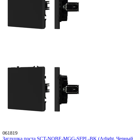
061819
Заглушка поста SCT-NOBE-MGG-SFPL-BK (Arlight, Черный