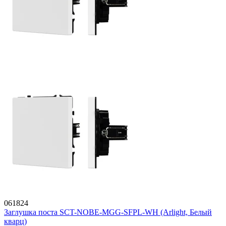
061824
Заглушка поста SCT-NOBE-MGG-SFPL-WH (Arlight, Белый
кварц)