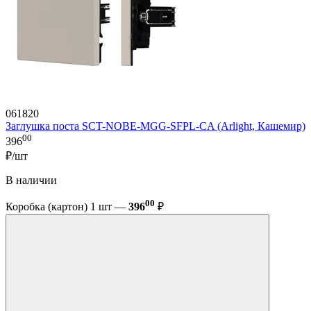
061820
Заглушка поста SCT-NOBE-MGG-SFPL-CA (Arlight, Кашемир)
00
396
₽/шт
В наличии
00
Коробка (картон) 1 шт —
396
₽