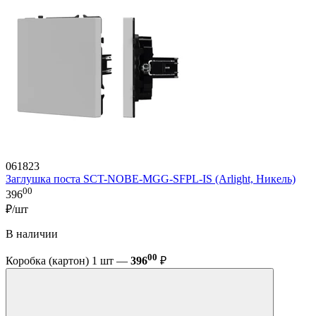
061823
Заглушка поста SCT-NOBE-MGG-SFPL-IS (Arlight, Никель)
00
396
₽/шт
В наличии
00
Коробка (картон) 1 шт —
396
₽