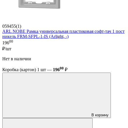
059455(1)
ARL NOBE Рамка универсальная пластиковая софт-тач 1 пост
никель FRM-SFPL-1-IS (Arlight, -)
00
196
₽/шт
Нет в наличии
00
Коробка (картон) 1 шт —
196
₽
В корзину