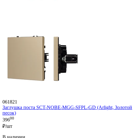
061821
Заглушка поста SCT-NOBE-MGG-SFPL-GD (Arlight, Золотой
песок)
00
396
₽/шт
В наличии