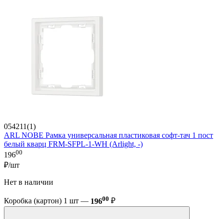
054211(1)
ARL NOBE Рамка универсальная пластиковая софт-тач 1 пост
белый кварц FRM-SFPL-1-WH (Arlight, -)
00
196
₽/шт
Нет в наличии
00
Коробка (картон) 1 шт —
196
₽