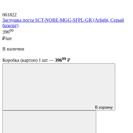
061822
Заглушка поста SCT-NOBE-MGG-SFPL-GR (Arlight, Серый
базальт)
00
396
₽/шт
В наличии
00
Коробка (картон) 1 шт —
396
₽
В корзину