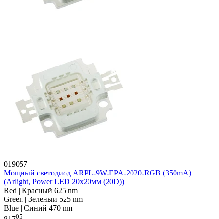
019057
Мощный светодиод ARPL-9W-EPA-2020-RGB (350mA)
(Arlight, Power LED 20x20мм (20D))
Red | Красный 625 nm
Green | Зелёный 525 nm
Blue | Синий 470 nm
05
817