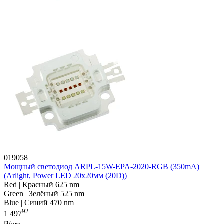
019058
Мощный светодиод ARPL-15W-EPA-2020-RGB (350mA)
(Arlight, Power LED 20x20мм (20D))
Red | Красный 625 nm
Green | Зелёный 525 nm
Blue | Синий 470 nm
92
1 497