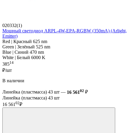
020332(1)
Мощный светодиод ARPL-4W-EPA-RGBW (350mA) (Arlight,
Emitter)
Red | Красный 625 nm
Green | Зелёный 525 nm
Blue | Синий 470 nm
White | Белый 6000 K
14
385
₽/шт
В наличии
02
Линейка (пластмасса) 43 шт —
16 561
₽
Линейка (пластмасса) 43 шт
02
16 561
₽