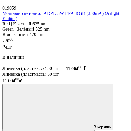
019059
Мощный светодиод ARPL-3W-EPA-RGB (350mA) (Arlight,
Emitter)
Red | Красный 625 nm
Green | Зелёный 525 nm
Blue | Синий 470 nm
08
220
₽/шт
В наличии
00
Линейка (пластмасса) 50 шт —
11 004
₽
Линейка (пластмасса) 50 шт
00
11 004
₽
В корзину