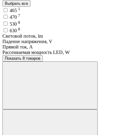
Выбрать все
1
465
7
470
8
530
8
630
Световой поток, lm
Падение напряжения, V
Прямой ток, A
Рассеиваемая мощность LED, W
Показать 8 товаров