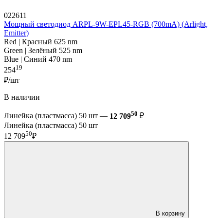
022611
Мощный светодиод ARPL-9W-EPL45-RGB (700mA) (Arlight,
Emitter)
Red | Красный 625 nm
Green | Зелёный 525 nm
Blue | Синий 470 nm
19
254
₽/шт
В наличии
50
Линейка (пластмасса) 50 шт —
12 709
₽
Линейка (пластмасса) 50 шт
50
12 709
₽
В корзину