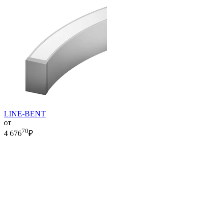
LINE-BENT
от
70
4 676
₽