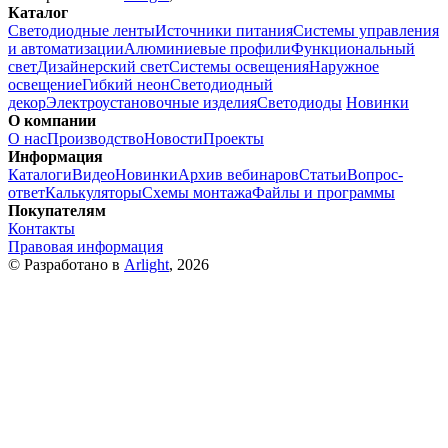
Каталог
Светодиодные ленты
Источники питания
Системы управления
и автоматизации
Алюминиевые профили
Функциональный
свет
Дизайнерский свет
Системы освещения
Наружное
освещение
Гибкий неон
Светодиодный
декор
Электроустановочные изделия
Светодиоды
Новинки
О компании
О нас
Производство
Новости
Проекты
Информация
Каталоги
Видео
Новинки
Архив вебинаров
Статьи
Вопрос-
ответ
Калькуляторы
Схемы монтажа
Файлы и программы
Покупателям
Контакты
Правовая информация
© Разработано в
Arlight
, 2026