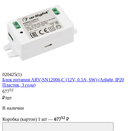
020425(1)
Блок питания ARV-SN12006-C (12V, 0.5A, 6W) (Arlight, IP20
Пластик, 3 года)
52
677
₽/шт
В наличии
52
Коробка (картон) 1 шт —
677
₽