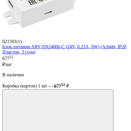
021591(1)
Блок питания ARV-SN24006-C (24V, 0.25A, 6W) (Arlight, IP20
Пластик, 3 года)
52
677
₽/шт
В наличии
52
Коробка (картон) 1 шт —
677
₽