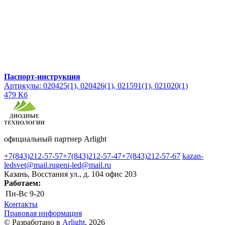
Паспорт-инструкция
Артикулы: 020425(1), 020426(1), 021591(1), 021020(1)
479 Кб
официальный партнер Arlight
+7(843)212-57-57
+7(843)212-57-47
+7(843)212-57-67
kazan-
ledsvet@mail.ru
geni-led@mail.ru
Казань, Восстания ул., д. 104 офис 203
Работаем:
Пн-Вс
9-20
Контакты
Правовая информация
© Разработано в
Arlight
, 2026