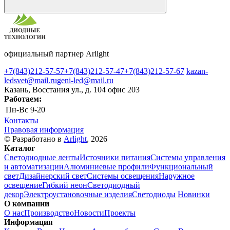
официальный партнер Arlight
+7(843)212-57-57
+7(843)212-57-47
+7(843)212-57-67
kazan-
ledsvet@mail.ru
geni-led@mail.ru
Казань, Восстания ул., д. 104 офис 203
Работаем:
Пн-Вс
9-20
Контакты
Правовая информация
© Разработано в
Arlight
, 2026
Каталог
Светодиодные ленты
Источники питания
Системы управления
и автоматизации
Алюминиевые профили
Функциональный
свет
Дизайнерский свет
Системы освещения
Наружное
освещение
Гибкий неон
Светодиодный
декор
Электроустановочные изделия
Светодиоды
Новинки
О компании
О нас
Производство
Новости
Проекты
Информация