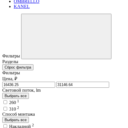
OMBRELLO
KANEL
Фильтры
Разделы
Сброс фильтра
Фильтры
Цена, ₽
Световой поток, lm
Выбрать все
1
260
2
310
Способ монтажа
Выбрать все
2
Накладной