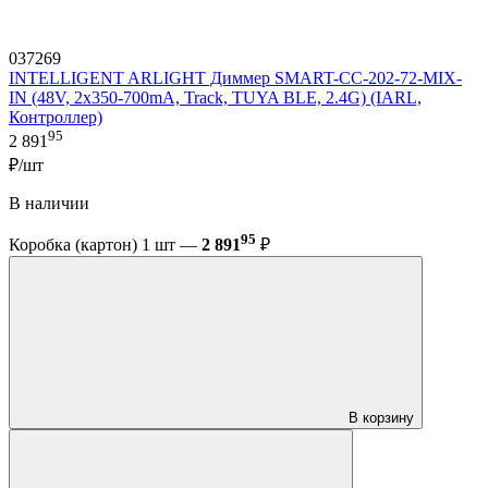
037269
INTELLIGENT ARLIGHT Диммер SMART-CC-202-72-MIX-
IN (48V, 2x350-700mA, Track, TUYA BLE, 2.4G) (IARL,
Контроллер)
95
2 891
₽/шт
В наличии
95
Коробка (картон) 1 шт —
2 891
₽
В корзину