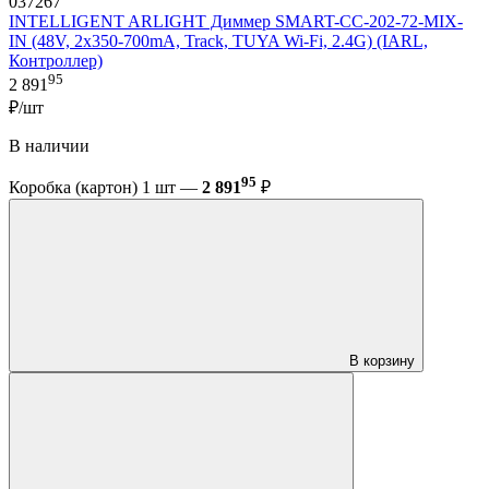
037267
INTELLIGENT ARLIGHT Диммер SMART-CC-202-72-MIX-
IN (48V, 2x350-700mA, Track, TUYA Wi-Fi, 2.4G) (IARL,
Контроллер)
95
2 891
₽/шт
В наличии
95
Коробка (картон) 1 шт —
2 891
₽
В корзину