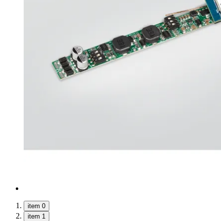
item 0
item 1