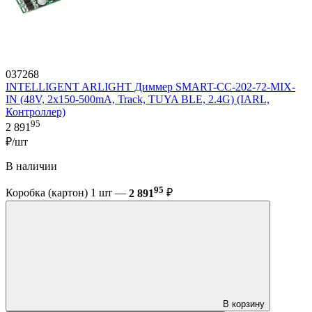
037268
INTELLIGENT ARLIGHT Диммер SMART-CC-202-72-MIX-
IN (48V, 2x150-500mA, Track, TUYA BLE, 2.4G) (IARL,
Контроллер)
95
2 891
₽/шт
В наличии
95
Коробка (картон) 1 шт —
2 891
₽
В корзину