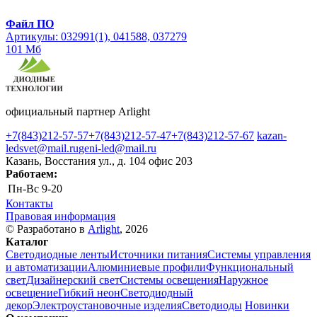
Файл ПО
Артикулы: 032991(1), 041588, 037279
101 Мб
официальный партнер Arlight
+7(843)212-57-57
+7(843)212-57-47
+7(843)212-57-67
kazan-
ledsvet@mail.ru
geni-led@mail.ru
Казань, Восстания ул., д. 104 офис 203
Работаем:
Пн-Вс
9-20
Контакты
Правовая информация
© Разработано в
Arlight
, 2026
Каталог
Светодиодные ленты
Источники питания
Системы управления
и автоматизации
Алюминиевые профили
Функциональный
свет
Дизайнерский свет
Системы освещения
Наружное
освещение
Гибкий неон
Светодиодный
декор
Электроустановочные изделия
Светодиоды
Новинки