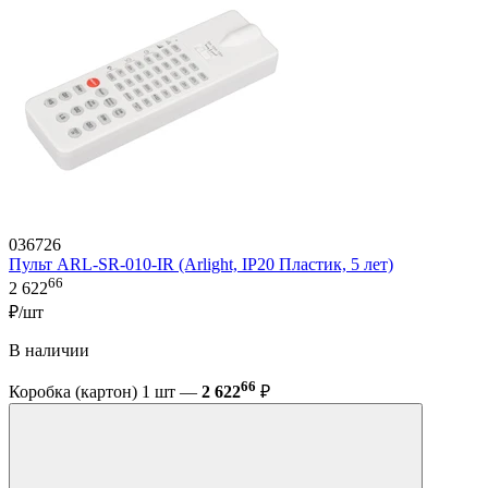
036726
Пульт ARL-SR-010-IR (Arlight, IP20 Пластик, 5 лет)
66
2 622
₽/шт
В наличии
66
Коробка (картон) 1 шт —
2 622
₽