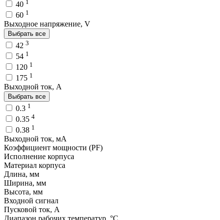
1
40
1
60
Выходное напряжение, V
Выбрать все
3
42
1
54
1
120
1
175
Выходной ток, A
Выбрать все
1
0.3
4
0.35
1
0.38
Выходной ток, мA
Коэффициент мощности (PF)
Исполнение корпуса
Материал корпуса
Длина, мм
Ширина, мм
Высота, мм
Входной сигнал
Пусковой ток, A
Диапазон рабочих температур, °C