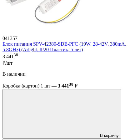
041357
Блок питания SPV-42380-SDE-PFC (19W, 28-42V, 380mA,
5.8GHz) (Arlight, IP20 Пластик, 5 лет)
38
3 441
₽/шт
В наличии
38
Коробка (картон) 1 шт —
3 441
₽
В корзину