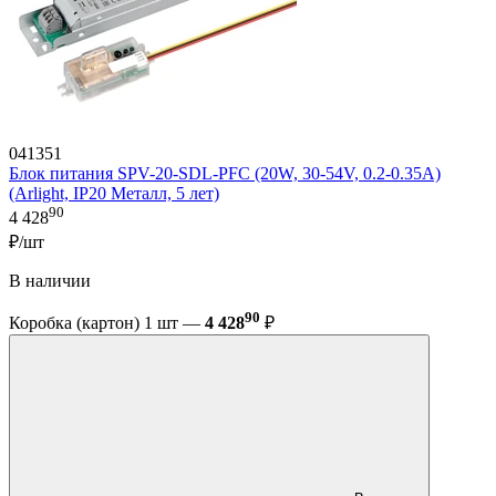
041351
Блок питания SPV-20-SDL-PFC (20W, 30-54V, 0.2-0.35A)
(Arlight, IP20 Металл, 5 лет)
90
4 428
₽/шт
В наличии
90
Коробка (картон) 1 шт —
4 428
₽