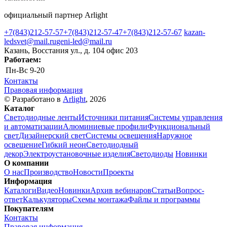
официальный партнер Arlight
+7(843)212-57-57
+7(843)212-57-47
+7(843)212-57-67
kazan-
ledsvet@mail.ru
geni-led@mail.ru
Казань, Восстания ул., д. 104 офис 203
Работаем:
Пн-Вс
9-20
Контакты
Правовая информация
© Разработано в
Arlight
, 2026
Каталог
Светодиодные ленты
Источники питания
Системы управления
и автоматизации
Алюминиевые профили
Функциональный
свет
Дизайнерский свет
Системы освещения
Наружное
освещение
Гибкий неон
Светодиодный
декор
Электроустановочные изделия
Светодиоды
Новинки
О компании
О нас
Производство
Новости
Проекты
Информация
Каталоги
Видео
Новинки
Архив вебинаров
Статьи
Вопрос-
ответ
Калькуляторы
Схемы монтажа
Файлы и программы
Покупателям
Контакты
Правовая информация