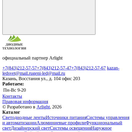
официальный партнер Arlight
+7(843)212-57-57
+7(843)212-57-47
+7(843)212-57-67
kazan-
ledsvet@mail.ru
geni-led@mail.ru
Казань, Восстания ул., д. 104 офис 203
Работаем:
Пн-Вс
9-20
Контакты
Правовая информация
© Разработано в
Arlight
, 2026
Каталог
Светодиодные ленты
Источники питания
Системы управления
и автоматизации
Алюминиевые профили
Функциональный
свет
Дизайнерский свет
Системы освещения
Наружное