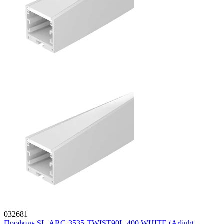
032681
Профиль SL-ARC-3535-TWIST90L-400 WHITE (Arlight,