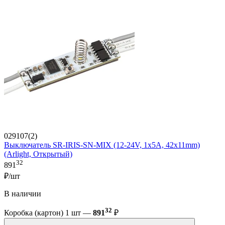
029107(2)
Выключатель SR-IRIS-SN-MIX (12-24V, 1x5A, 42x11mm)
(Arlight, Открытый)
32
891
₽/шт
В наличии
32
Коробка (картон) 1 шт —
891
₽