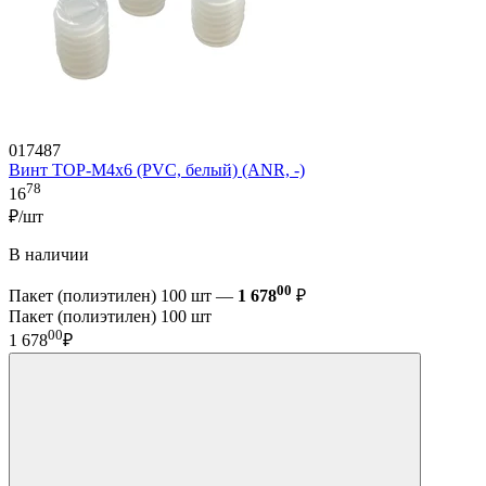
017487
Винт TOP-M4x6 (PVC, белый) (ANR, -)
78
16
₽/шт
В наличии
00
Пакет (полиэтилен) 100 шт —
1 678
₽
Пакет (полиэтилен) 100 шт
00
1 678
₽