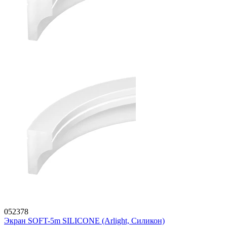
052378
Экран SOFT-5m SILICONE (Arlight, Силикон)