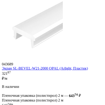
043689
Экран SL-BEVEL-W21-2000 OPAL (Arlight, Пластик)
87
321
₽/м
В наличии
74
Пленочная упаковка (полистирол) 2 м —
643
₽
Пленочная упаковка (полистирол) 2 м
74