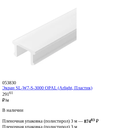
053830
Экран SL-W7-S-3000 OPAL (Arlight, Пластик)
61
291
₽/м
В наличии
83
Пленочная упаковка (полистирол) 3 м —
874
₽
Пленочная упаковка (полистирол) 3 м