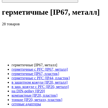
герметичные [IP67, металл]
28 товаров
герметичные [IP67, металл]
герметичные с PFC [IP67, металл]
герметичные [IP67, пластик]
герметичные с PFC [IP44, пластик]
в защитном кожухе [IP20, металл]
в защ. кожухе с PFC [IP20, металл]
на DIN-рейку [IP20]
компактные [IP20, пластик]
тонкие [IP20, металл, пластик]
сетевые адаптеры