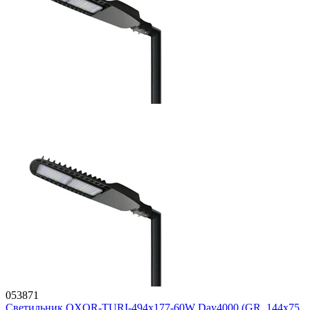
053871
Светильник OXOR-TURI-494х177-60W Day4000 (GR, 144x75