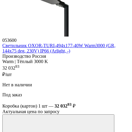
053600
Светильник OXOR-TURI-494х177-40W Warm3000 (GR,
144x75 deg, 230V) IP66 (Arlight, -)
Производство Россия
Warm | Тёплый 3000 K
93
32 032
₽/шт
Нет в наличии
Под заказ
93
Коробка (картон) 1 шт —
32 032
₽
Актуальная цена по запросу