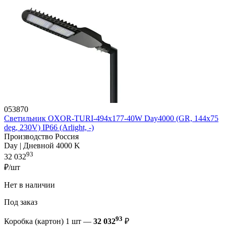
053870
Светильник OXOR-TURI-494х177-40W Day4000 (GR, 144x75
deg, 230V) IP66 (Arlight, -)
Производство Россия
Day | Дневной 4000 K
93
32 032
₽/шт
Нет в наличии
Под заказ
93
Коробка (картон) 1 шт —
32 032
₽