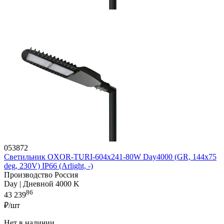
053872
Светильник OXOR-TURI-604х241-80W Day4000 (GR, 144x75
deg, 230V) IP66 (Arlight, -)
Производство Россия
Day | Дневной 4000 K
86
43 239
₽/шт
Нет в наличии