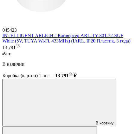
045423
INTELLIGENT ARLIGHT Конвертер ARL-TY-801-72-SUF
White (5V, TUYA Wi-Fi, 433MHz) (IARL, IP20 Пластик, 3 года)
36
13 791
₽/шт
В наличии
36
Коробка (картон) 1 шт —
13 791
₽
В корзину