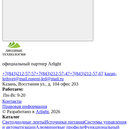
официальный партнер Arlight
+7(843)212-57-57
+7(843)212-57-47
+7(843)212-57-67
kazan-
ledsvet@mail.ru
geni-led@mail.ru
Казань, Восстания ул., д. 104 офис 203
Работаем:
Пн-Вс
9-20
Контакты
Правовая информация
© Разработано в
Arlight
, 2026
Каталог
Светодиодные ленты
Источники питания
Системы управления
и автоматизации
Алюминиевые профили
Функциональный