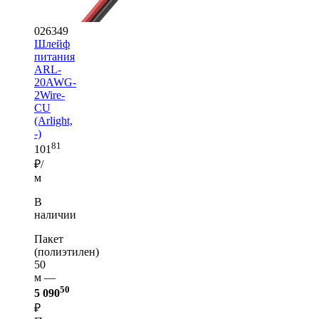
026349
Шлейф
питания
ARL-
20AWG-
2Wire-
CU
(Arlight,
-)
81
101
₽/
м
В
наличии
Пакет
(полиэтилен)
50
м —
50
5 090
₽