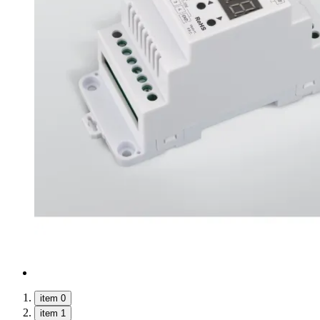
item 0
item 1