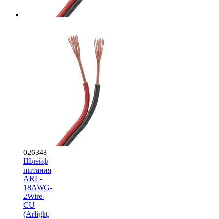
026348
Шлейф
питания
ARL-
18AWG-
2Wire-
CU
(Arlight,