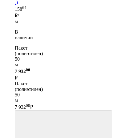
-)
64
158
₽/
м
В
наличии
Пакет
(полиэтилен)
50
м —
00
7 932
₽
Пакет
(полиэтилен)
50
м
00
7 932
₽