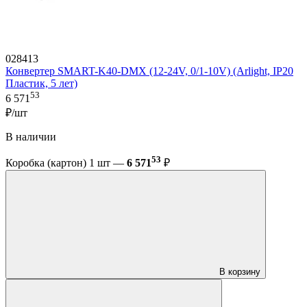
028413
Конвертер SMART-K40-DMX (12-24V, 0/1-10V) (Arlight, IP20
Пластик, 5 лет)
53
6 571
₽/шт
В наличии
53
Коробка (картон) 1 шт —
6 571
₽
В корзину