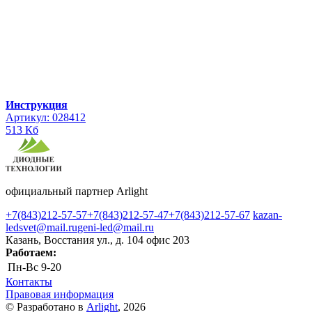
Инструкция
Артикул: 028412
513 Кб
официальный партнер Arlight
+7(843)212-57-57
+7(843)212-57-47
+7(843)212-57-67
kazan-
ledsvet@mail.ru
geni-led@mail.ru
Казань, Восстания ул., д. 104 офис 203
Работаем:
Пн-Вс
9-20
Контакты
Правовая информация
© Разработано в
Arlight
, 2026