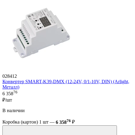
028412
Конвертер SMART-K39-DMX (12-24V, 0/1-10V, DIN) (Arlight,
Металл)
76
6 358
₽/шт
В наличии
76
Коробка (картон) 1 шт —
6 358
₽