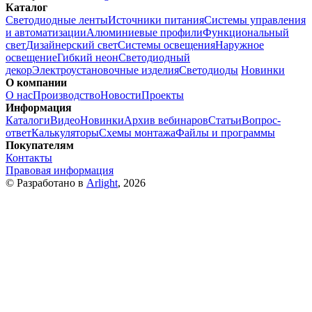
Каталог
Светодиодные ленты
Источники питания
Системы управления
и автоматизации
Алюминиевые профили
Функциональный
свет
Дизайнерский свет
Системы освещения
Наружное
освещение
Гибкий неон
Светодиодный
декор
Электроустановочные изделия
Светодиоды
Новинки
О компании
О нас
Производство
Новости
Проекты
Информация
Каталоги
Видео
Новинки
Архив вебинаров
Статьи
Вопрос-
ответ
Калькуляторы
Схемы монтажа
Файлы и программы
Покупателям
Контакты
Правовая информация
© Разработано в
Arlight
, 2026