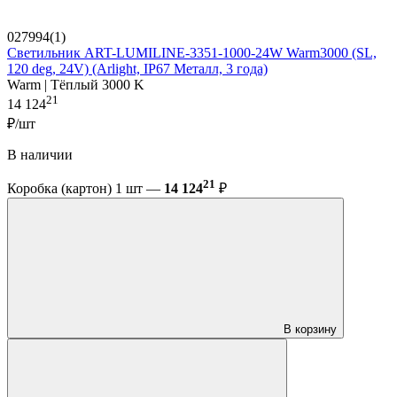
027994(1)
Светильник ART-LUMILINE-3351-1000-24W Warm3000 (SL,
120 deg, 24V) (Arlight, IP67 Металл, 3 года)
Warm | Тёплый 3000 K
21
14 124
₽/шт
В наличии
21
Коробка (картон) 1 шт —
14 124
₽
В корзину