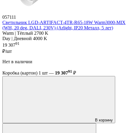
057111
Светильник LGD-ARTIFACT-4TR-R65-18W Warm3000-MIX
(WH, 20 deg, DALI, 230V) (Arlight, IP20 Металл, 5 лет)
Warm | Тёплый 2700 K
Day | Дневной 4000 K
91
19 307
₽/шт
Нет в наличии
91
Коробка (картон) 1 шт —
19 307
₽
В корзину