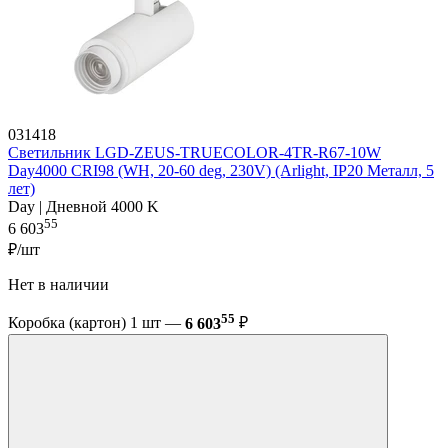
031418
Светильник LGD-ZEUS-TRUECOLOR-4TR-R67-10W
Day4000 CRI98 (WH, 20-60 deg, 230V) (Arlight, IP20 Металл, 5
лет)
Day | Дневной 4000 K
55
6 603
₽/шт
Нет в наличии
55
Коробка (картон) 1 шт —
6 603
₽