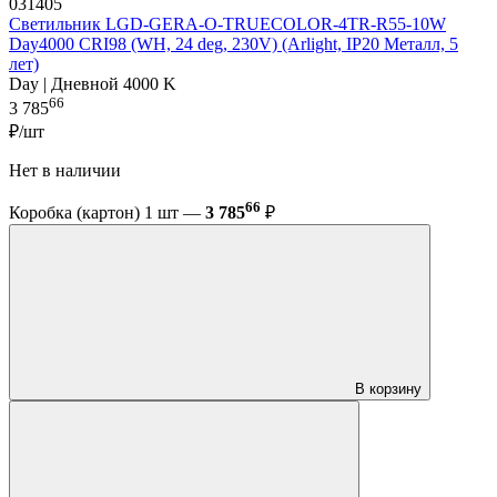
031405
Светильник LGD-GERA-O-TRUECOLOR-4TR-R55-10W
Day4000 CRI98 (WH, 24 deg, 230V) (Arlight, IP20 Металл, 5
лет)
Day | Дневной 4000 K
66
3 785
₽/шт
Нет в наличии
66
Коробка (картон) 1 шт —
3 785
₽
В корзину