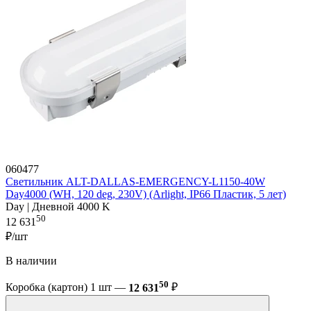
060477
Светильник ALT-DALLAS-EMERGENCY-L1150-40W
Day4000 (WH, 120 deg, 230V) (Arlight, IP66 Пластик, 5 лет)
Day | Дневной 4000 K
50
12 631
₽/шт
В наличии
50
Коробка (картон) 1 шт —
12 631
₽