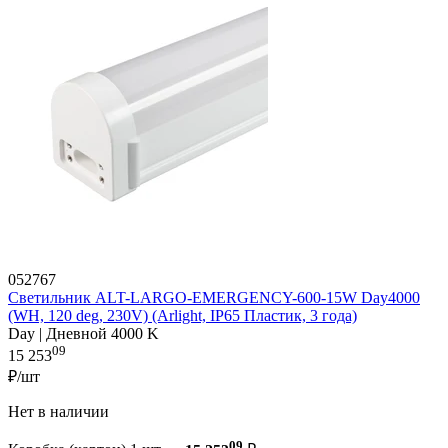
052767
Светильник ALT-LARGO-EMERGENCY-600-15W Day4000
(WH, 120 deg, 230V) (Arlight, IP65 Пластик, 3 года)
Day | Дневной 4000 K
09
15 253
₽/шт
Нет в наличии
09