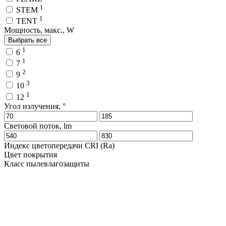
1
STEM
1
TENT
Мощность, макс., W
Выбрать все
1
6
1
7
2
9
3
10
1
12
Угол излучения, °
Световой поток, lm
Индекс цветопередачи CRI (Ra)
Цвет покрытия
Класс пылевлагозащиты