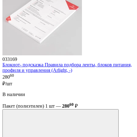
033169
Блокнот- подсказка Правила подбора ленты, блоков питания,
профиля и управления (Arlight, -)
60
280
₽/шт
В наличии
60
Пакет (полиэтилен) 1 шт —
280
₽