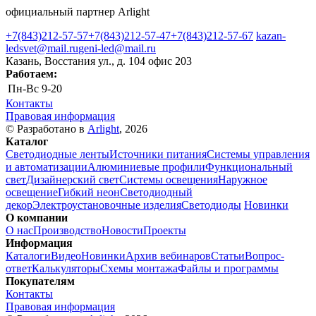
официальный партнер Arlight
+7(843)212-57-57
+7(843)212-57-47
+7(843)212-57-67
kazan-
ledsvet@mail.ru
geni-led@mail.ru
Казань, Восстания ул., д. 104 офис 203
Работаем:
Пн-Вс
9-20
Контакты
Правовая информация
© Разработано в
Arlight
, 2026
Каталог
Светодиодные ленты
Источники питания
Системы управления
и автоматизации
Алюминиевые профили
Функциональный
свет
Дизайнерский свет
Системы освещения
Наружное
освещение
Гибкий неон
Светодиодный
декор
Электроустановочные изделия
Светодиоды
Новинки
О компании
О нас
Производство
Новости
Проекты
Информация
Каталоги
Видео
Новинки
Архив вебинаров
Статьи
Вопрос-
ответ
Калькуляторы
Схемы монтажа
Файлы и программы
Покупателям
Контакты
Правовая информация