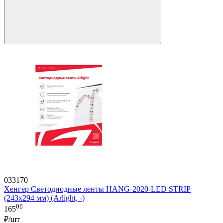
033170
Хенгер Светодиодные ленты HANG-2020-LED STRIP
(243x294 мм) (Arlight, -)
06
165
₽/шт