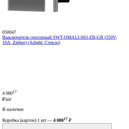
050047
Выключатель сенсорный SWT-OMALI-S03-ZB-GR (250V,
10A, Zigbee) (Arlight, Стекло)
17
4 080
₽/шт
В наличии
17
Коробка (картон) 1 шт —
4 080
₽