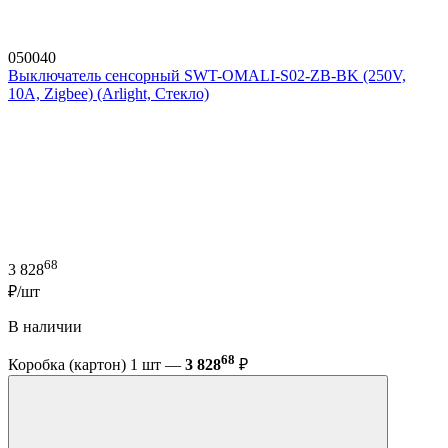
050040
Выключатель сенсорный SWT-OMALI-S02-ZB-BK (250V,
10A, Zigbee) (Arlight, Стекло)
68
3 828
₽/шт
В наличии
68
Коробка (картон) 1 шт —
3 828
₽