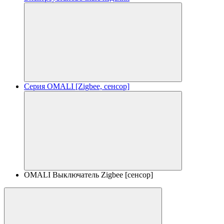
Серия OMALI [Zigbee, сенсор]
OMALI Выключатель Zigbee [сенсор]