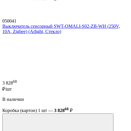
050041
Выключатель сенсорный SWT-OMALI-S02-ZB-WH (250V,
10A, Zigbee) (Arlight, Стекло)
68
3 828
₽/шт
В наличии
68
Коробка (картон) 1 шт —
3 828
₽