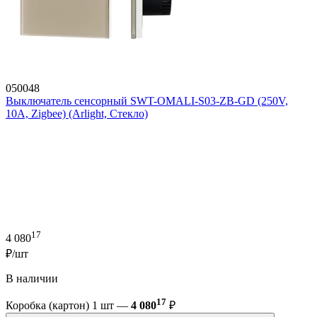
050048
Выключатель сенсорный SWT-OMALI-S03-ZB-GD (250V,
10A, Zigbee) (Arlight, Стекло)
17
4 080
₽/шт
В наличии
17
Коробка (картон) 1 шт —
4 080
₽