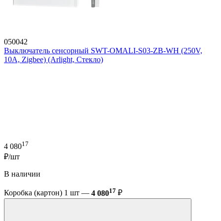
050042
Выключатель сенсорный SWT-OMALI-S03-ZB-WH (250V,
10A, Zigbee) (Arlight, Стекло)
17
4 080
₽/шт
В наличии
17
Коробка (картон) 1 шт —
4 080
₽