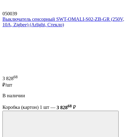
050039
Выключатель сенсорный SWT-OMALI-S02-ZB-GR (250V,
10A, Zigbee) (Arlight, Стекло)
68
3 828
₽/шт
В наличии
68
Коробка (картон) 1 шт —
3 828
₽