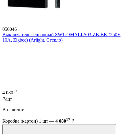
050046
Выключатель сенсорный SWT-OMALI-S03-ZB-BK (250V,
10A, Zigbee) (Arlight, Стекло)
17
4 080
₽/шт
В наличии
17
Коробка (картон) 1 шт —
4 080
₽