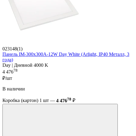
023148(1)
Панель IM-300x300A-12W Day White (Arlight, IP40 Металл, 3
года)
Day | Дневной 4000 K
78
4 476
₽/шт
В наличии
78
Коробка (картон) 1 шт —
4 476
₽