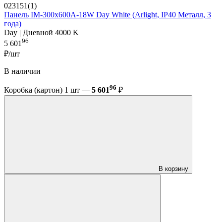
023151(1)
Панель IM-300x600A-18W Day White (Arlight, IP40 Металл, 3
года)
Day | Дневной 4000 K
96
5 601
₽/шт
В наличии
96
Коробка (картон) 1 шт —
5 601
₽
В корзину