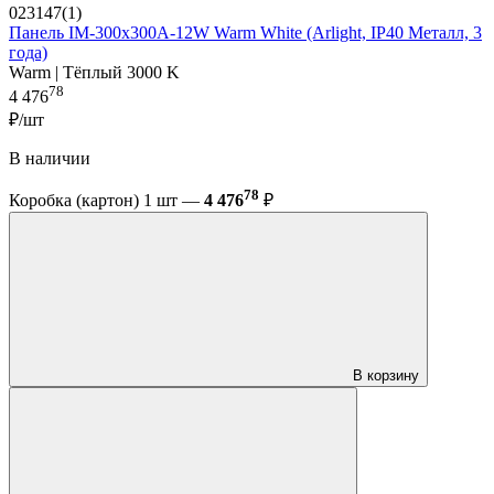
023147(1)
Панель IM-300x300A-12W Warm White (Arlight, IP40 Металл, 3
года)
Warm | Тёплый 3000 K
78
4 476
₽/шт
В наличии
78
Коробка (картон) 1 шт —
4 476
₽
В корзину