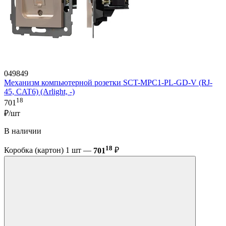
049849
Механизм компьютерной розетки SCT-MPC1-PL-GD-V (RJ-
45, CAT6) (Arlight, -)
18
701
₽/шт
В наличии
18
Коробка (картон) 1 шт —
701
₽