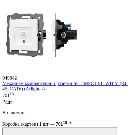
049842
Механизм компьютерной розетки SCT-MPC1-PL-WH-V (RJ-
45, CAT6) (Arlight, -)
18
701
₽/шт
В наличии
18
Коробка (картон) 1 шт —
701
₽