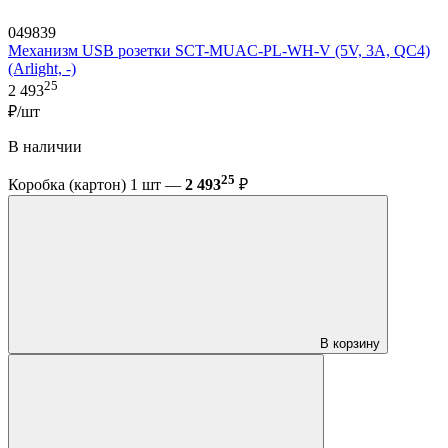
049839
Механизм USB розетки SCT-MUAC-PL-WH-V (5V, 3A, QC4)
(Arlight, -)
25
2 493
₽/шт
В наличии
25
Коробка (картон) 1 шт —
2 493
₽
В корзину