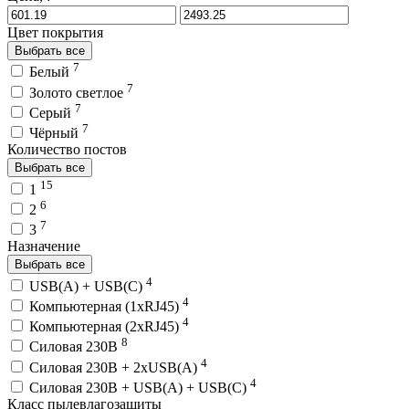
Цвет покрытия
Выбрать все
7
Белый
7
Золото светлое
7
Серый
7
Чёрный
Количество постов
Выбрать все
15
1
6
2
7
3
Назначение
Выбрать все
4
USB(A) + USB(C)
4
Компьютерная (1хRJ45)
4
Компьютерная (2хRJ45)
8
Силовая 230В
4
Силовая 230В + 2хUSB(A)
4
Силовая 230В + USB(A) + USВ(С)
Класс пылевлагозащиты