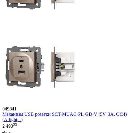
049841
Механизм USB розетки SCT-MUAC-PL-GD-V (5V, 3A, QC4)
(Arlight, -)
25
2 493
₽/шт