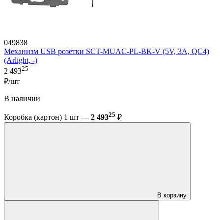
049838
Механизм USB розетки SCT-MUAC-PL-BK-V (5V, 3A, QC4)
(Arlight, -)
25
2 493
₽/шт
В наличии
25
Коробка (картон) 1 шт —
2 493
₽
В корзину