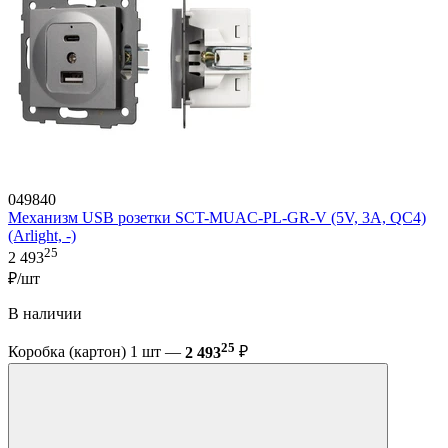
049840
Механизм USB розетки SCT-MUAC-PL-GR-V (5V, 3A, QC4)
(Arlight, -)
25
2 493
₽/шт
В наличии
25
Коробка (картон) 1 шт —
2 493
₽