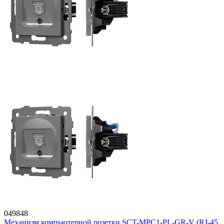
049848
Механизм компьютерной розетки SCT-MPC1-PL-GR-V (RJ-45,