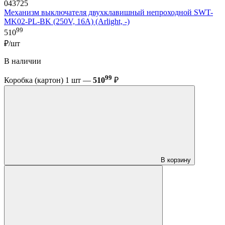
043725
Механизм выключателя двухклавишный непроходной SWT-
MK02-PL-BK (250V, 16A) (Arlight, -)
99
510
₽/шт
В наличии
99
Коробка (картон) 1 шт —
510
₽
В корзину