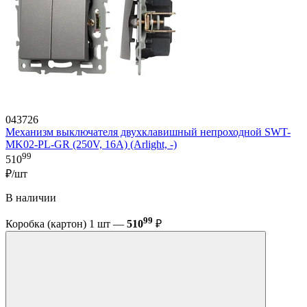
043726
Механизм выключателя двухклавишный непроходной SWT-
MK02-PL-GR (250V, 16A) (Arlight, -)
99
510
₽/шт
В наличии
99
Коробка (картон) 1 шт —
510
₽