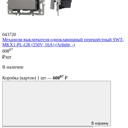
043720
Механизм выключателя одноклавишный перекрёстный SWT-
MKX1-PL-GR (250V, 16A) (Arlight, -)
07
608
₽/шт
В наличии
07
Коробка (картон) 1 шт —
608
₽
В корзину