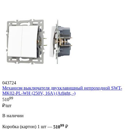
043724
Механизм выключателя двухклавишный непроходной SWT-
MK02-PL-WH (250V, 16A) (Arlight, -)
99
510
₽/шт
В наличии
99
Коробка (картон) 1 шт —
510
₽