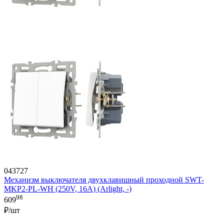
043727
Механизм выключателя двухклавишный проходной SWT-
MKP2-PL-WH (250V, 16A) (Arlight, -)
98
609
₽/шт