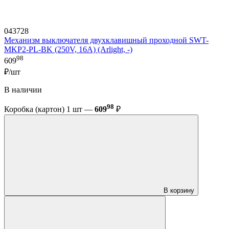
043728
Механизм выключателя двухклавишный проходной SWT-
MKP2-PL-BK (250V, 16A) (Arlight, -)
98
609
₽/шт
В наличии
98
Коробка (картон) 1 шт —
609
₽
В корзину