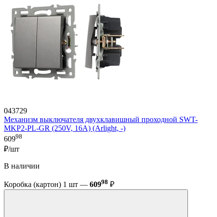
043729
Механизм выключателя двухклавишный проходной SWT-
MKP2-PL-GR (250V, 16A) (Arlight, -)
98
609
₽/шт
В наличии
98
Коробка (картон) 1 шт —
609
₽