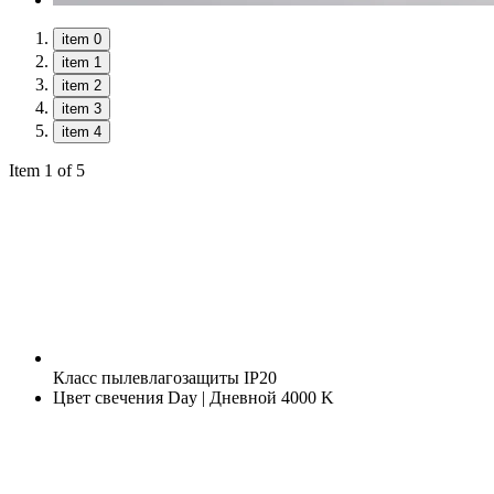
item 0
item 1
item 2
item 3
item 4
Item 1 of 5
Класс пылевлагозащиты
IP20
Цвет свечения
Day | Дневной 4000 K