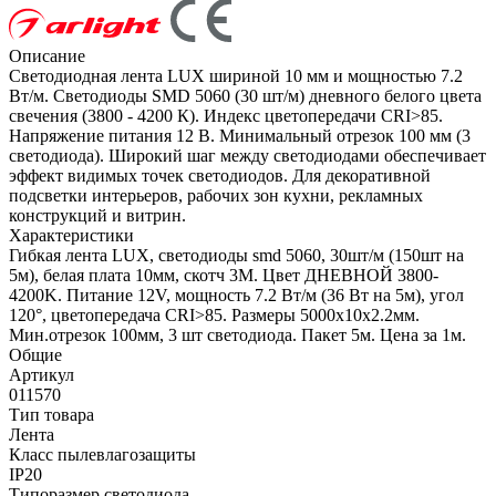
Описание
Светодиодная лента LUX шириной 10 мм и мощностью 7.2
Вт/м. Светодиоды SMD 5060 (30 шт/м) дневного белого цвета
свечения (3800 - 4200 К). Индекс цветопередачи CRI>85.
Напряжение питания 12 В. Минимальный отрезок 100 мм (3
светодиода). Широкий шаг между светодиодами обеспечивает
эффект видимых точек светодиодов. Для декоративной
подсветки интерьеров, рабочих зон кухни, рекламных
конструкций и витрин.
Характеристики
Гибкая лента LUX, светодиоды smd 5060, 30шт/м (150шт на
5м), белая плата 10мм, скотч 3М. Цвет ДНЕВНОЙ 3800-
4200K. Питание 12V, мощность 7.2 Вт/м (36 Вт на 5м), угол
120°, цветопередача CRI>85. Размеры 5000х10x2.2мм.
Мин.отрезок 100мм, 3 шт светодиода. Пакет 5м. Цена за 1м.
Общие
Артикул
011570
Тип товара
Лента
Класс пылевлагозащиты
IP20
Типоразмер светодиода