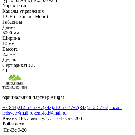
typ: 0.52 A/m; max: 0.6 A/m
Управление
Каналы управления
1 CH (1 канал - Mono)
Габариты
Длина
5000 мм
Ширина
10 мм
Высота
2.2 мм
Другие
Сертификат CE
CE
официальный партнер Arlight
+7(843)212-57-57
+7(843)212-57-47
+7(843)212-57-67
kazan-
ledsvet@mail.ru
geni-led@mail.ru
Казань, Восстания ул., д. 104 офис 203
Работаем:
Пн-Вс
9-20