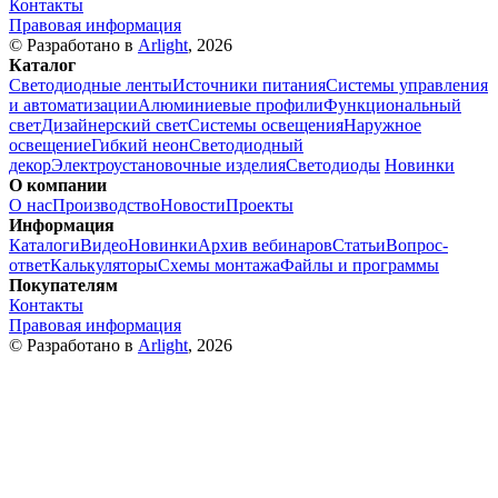
Контакты
Правовая информация
© Разработано в
Arlight
, 2026
Каталог
Светодиодные ленты
Источники питания
Системы управления
и автоматизации
Алюминиевые профили
Функциональный
свет
Дизайнерский свет
Системы освещения
Наружное
освещение
Гибкий неон
Светодиодный
декор
Электроустановочные изделия
Светодиоды
Новинки
О компании
О нас
Производство
Новости
Проекты
Информация
Каталоги
Видео
Новинки
Архив вебинаров
Статьи
Вопрос-
ответ
Калькуляторы
Схемы монтажа
Файлы и программы
Покупателям
Контакты
Правовая информация
© Разработано в
Arlight
, 2026