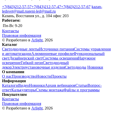
+7(843)212-57-57
+7(843)212-57-47
+7(843)212-57-67
kazan-
ledsvet@mail.ru
geni-led@mail.ru
Казань, Восстания ул., д. 104 офис 203
Работаем:
Пн-Вс
9-20
Контакты
Правовая информация
© Разработано в
Arlight
, 2026
Каталог
Светодиодные ленты
Источники питания
Системы управления
и автоматизации
Алюминиевые профили
Функциональный
свет
Дизайнерский свет
Системы освещения
Наружное
освещение
Гибкий неон
Светодиодный
декор
Электроустановочные изделия
Светодиоды
Новинки
О компании
О нас
Производство
Новости
Проекты
Информация
Каталоги
Видео
Новинки
Архив вебинаров
Статьи
Вопрос-
ответ
Калькуляторы
Схемы монтажа
Файлы и программы
Покупателям
Контакты
Правовая информация
© Разработано в
Arlight
, 2026