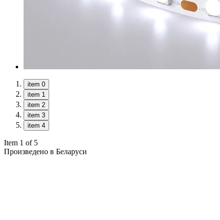
item 0
item 1
item 2
item 3
item 4
Item 1 of 5
Произведено в Беларуси