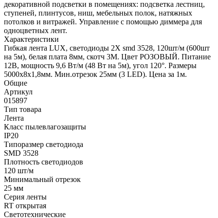
декоративной подсветки в помещениях: подсветка лестниц,
ступеней, плинтусов, ниш, мебельных полок, натяжных
потолков и витражей. Управление с помощью диммера для
одноцветных лент.
Характеристики
Гибкая лента LUX, светодиоды 2Х smd 3528, 120шт/м (600шт
на 5м), белая плата 8мм, скотч 3М. Цвет РОЗОВЫЙ. Питание
12В, мощность 9,6 Вт/м (48 Вт на 5м), угол 120°. Размеры
5000х8х1,8мм. Мин.отрезок 25мм (3 LED). Цена за 1м.
Общие
Артикул
015897
Тип товара
Лента
Класс пылевлагозащиты
IP20
Типоразмер светодиода
SMD 3528
Плотность светодиодов
120 шт/м
Минимальный отрезок
25 мм
Серия ленты
RT открытая
Светотехнические