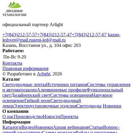
официальный партнер Arlight
+7(843)212-57-57
+7(843)212-57-47
+7(843)212-57-67
kazan-
ledsvet@mail.ru
geni-led@mail.ru
Казань, Восстания ул., д. 104 офис 203
Работаем:
Пн-Вс
9-20
Контакты
Правовая информация
© Разработано в
Arlight
, 2026
Каталог
Светодиодные ленты
Источники питания
Системы управления
и автоматизации
Алюминиевые профили
Функциональный
свет
Дизайнерский свет
Системы освещения
Наружное
освещение
Гибкий неон
Светодиодный
декор
Электроустановочные изделия
Светодиоды
Новинки
О компании
О нас
Производство
Новости
Проекты
Информация
Каталоги
Видео
Новинки
Архив вебинаров
Статьи
Вопрос-
ответ
Калькуляторы
Схемы монтажа
Файлы и программы