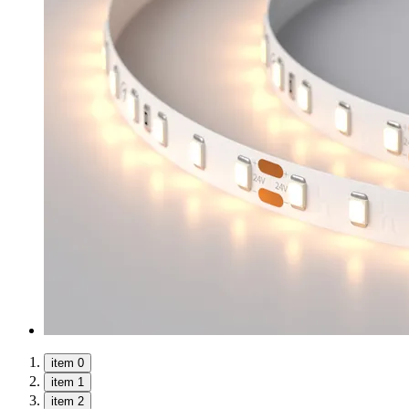
item 0
item 1
item 2