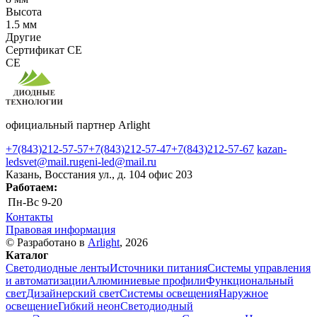
Высота
1.5 мм
Другие
Сертификат CE
CE
официальный партнер Arlight
+7(843)212-57-57
+7(843)212-57-47
+7(843)212-57-67
kazan-
ledsvet@mail.ru
geni-led@mail.ru
Казань, Восстания ул., д. 104 офис 203
Работаем:
Пн-Вс
9-20
Контакты
Правовая информация
© Разработано в
Arlight
, 2026
Каталог
Светодиодные ленты
Источники питания
Системы управления
и автоматизации
Алюминиевые профили
Функциональный
свет
Дизайнерский свет
Системы освещения
Наружное
освещение
Гибкий неон
Светодиодный