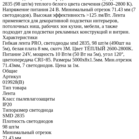
2835 (98 шт/м) теплого белого цвета свечения (2600–2800 К).
Напряжение питания 24 В. Минимальный отрезок 71.43 мм (7
светодиодов). Высокая эффективность >125 лм/Вт. Лента
применяется для декоративной подсветки интерьеров,
потолочных ниш, рабочих зон кухни, мебели, а также
подходит для подсветки рекламных конструкций и витрин.
Характеристики
Гибкая лента PRO, светодиоды smd 2835, 98 шт/м (490шт на
5м), белая плата 8 мм, скотч 3М. Цвет ТЁПЛЫЙ 2600-2800K.
Питание 24V, мощность 10 Вт/м (50 Вт на 5м), угол 120°,
цветопередача CRI>85. Размеры 5000х8x1.5мм. Мин.отрезок
71.43мм, 7 светодиодов. Цена за 1м.
Общие
Артикул
019928(B)
Тип товара
Лента
Класс пылевлагозащиты
IP20
Типоразмер светодиода
SMD 2835
Плотность светодиодов
98 шт/м
Минимальный отрезок
71.43 мм