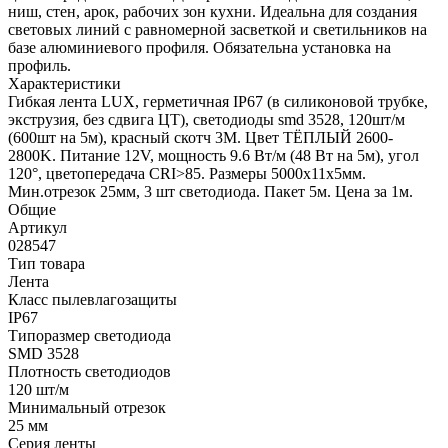
ниш, стен, арок, рабочих зон кухни. Идеальна для создания
световых линий с равномерной засветкой и светильников на
базе алюминиевого профиля. Обязательна установка на
профиль.
Характеристики
Гибкая лента LUX, герметичная IP67 (в силиконовой трубке,
экструзия, без сдвига ЦТ), светодиоды smd 3528, 120шт/м
(600шт на 5м), красный скотч 3М. Цвет ТЁПЛЫЙ 2600-
2800K. Питание 12V, мощность 9.6 Вт/м (48 Вт на 5м), угол
120°, цветопередача CRI>85. Размеры 5000х11x5мм.
Мин.отрезок 25мм, 3 шт светодиода. Пакет 5м. Цена за 1м.
Общие
Артикул
028547
Тип товара
Лента
Класс пылевлагозащиты
IP67
Типоразмер светодиода
SMD 3528
Плотность светодиодов
120 шт/м
Минимальный отрезок
25 мм
Серия ленты