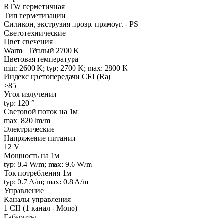
RTW герметичная
Тип герметизации
Силикон, экструзия прозр. прямоуг. - PS
Светотехнические
Цвет свечения
Warm | Тёплый 2700 K
Цветовая температура
min: 2600 K; typ: 2700 K; max: 2800 K
Индекс цветопередачи CRI (Ra)
>85
Угол излучения
typ: 120 °
Световой поток на 1м
max: 820 lm/m
Электрические
Напряжение питания
12 V
Мощность на 1м
typ: 8.4 W/m; max: 9.6 W/m
Ток потребления 1м
typ: 0.7 A/m; max: 0.8 A/m
Управление
Каналы управления
1 CH (1 канал - Mono)
Габариты