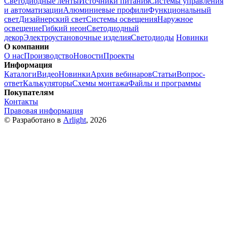
Светодиодные ленты
Источники питания
Системы управления
и автоматизации
Алюминиевые профили
Функциональный
свет
Дизайнерский свет
Системы освещения
Наружное
освещение
Гибкий неон
Светодиодный
декор
Электроустановочные изделия
Светодиоды
Новинки
О компании
О нас
Производство
Новости
Проекты
Информация
Каталоги
Видео
Новинки
Архив вебинаров
Статьи
Вопрос-
ответ
Калькуляторы
Схемы монтажа
Файлы и программы
Покупателям
Контакты
Правовая информация
© Разработано в
Arlight
, 2026